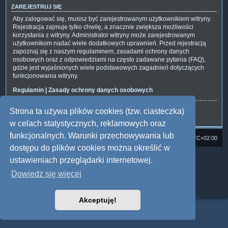
ZAREJESTRUJ SIĘ
Aby zalogować się, musisz być zarejestrowanym użytkownikiem witryny.
Rejestracja zajmuje tylko chwilę, a znacznie zwiększa możliwości
korzystania z witryny. Administrator witryny może zarejestrowanym
użytkownikom nadać wiele dodatkowych uprawnień. Przed rejestracją
zapoznaj się z naszym regulaminem, zasadami ochrony danych
osobowych oraz z odpowiedziami na często zadawane pytania (FAQ),
gdzie jest wyjaśnionych wiele podstawowych zagadnień dotyczących
funkcjonowania witryny.
Regulamin
|
Zasady ochrony danych osobowych
Strona ta używa plików cookies (tzw. ciasteczka)
Zarejestruj się
w celach statystycznych, reklamowych oraz
funkcjonalnych. Warunki przechowywania lub
Strona domowa
Forum Satedu
Strefa czasowa
UTC+02:00
dostępu do plików cookies można określić w
Technologię dostarcza
phpBB
® Forum Software © phpBB Limited
ustawieniach przeglądarki internetowej.
Polski pakiet językowy dostarcza
phpBB.pl
Dowiedz się więcej
Style: Multi Design by Joyce&Luna
phpBB
Zasady ochrony danych osobowych
|
Regulamin
Akceptuję!