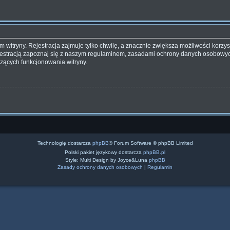
witryny. Rejestracja zajmuje tylko chwilę, a znacznie zwiększa możliwości korzyst
estracją zapoznaj się z naszym regulaminem, zasadami ochrony danych osobowyc
zących funkcjonowania witryny.
Technologię dostarcza
phpBB
® Forum Software © phpBB Limited
Polski pakiet językowy dostarcza
phpBB.pl
Style: Multi Design by Joyce&Luna
phpBB
Zasady ochrony danych osobowych
|
Regulamin