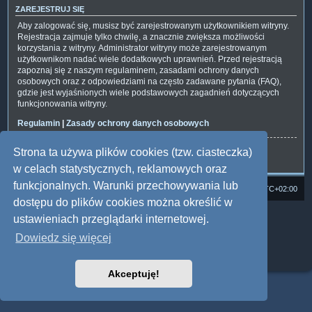
ZAREJESTRUJ SIĘ
Aby zalogować się, musisz być zarejestrowanym użytkownikiem witryny.
Rejestracja zajmuje tylko chwilę, a znacznie zwiększa możliwości
korzystania z witryny. Administrator witryny może zarejestrowanym
użytkownikom nadać wiele dodatkowych uprawnień. Przed rejestracją
zapoznaj się z naszym regulaminem, zasadami ochrony danych
osobowych oraz z odpowiedziami na często zadawane pytania (FAQ),
gdzie jest wyjaśnionych wiele podstawowych zagadnień dotyczących
funkcjonowania witryny.
Regulamin
|
Zasady ochrony danych osobowych
Strona ta używa plików cookies (tzw. ciasteczka)
Zarejestruj się
w celach statystycznych, reklamowych oraz
funkcjonalnych. Warunki przechowywania lub
Strona domowa
Forum Satedu
Strefa czasowa
UTC+02:00
dostępu do plików cookies można określić w
Technologię dostarcza
phpBB
® Forum Software © phpBB Limited
ustawieniach przeglądarki internetowej.
Polski pakiet językowy dostarcza
phpBB.pl
Dowiedz się więcej
Style: Multi Design by Joyce&Luna
phpBB
Zasady ochrony danych osobowych
|
Regulamin
Akceptuję!