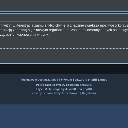
witryny. Rejestracja zajmuje tylko chwilę, a znacznie zwiększa możliwości korzyst
estracją zapoznaj się z naszym regulaminem, zasadami ochrony danych osobowyc
zących funkcjonowania witryny.
Technologię dostarcza
phpBB
® Forum Software © phpBB Limited
Polski pakiet językowy dostarcza
phpBB.pl
Style: Multi Design by Joyce&Luna
phpBB
Zasady ochrony danych osobowych
|
Regulamin