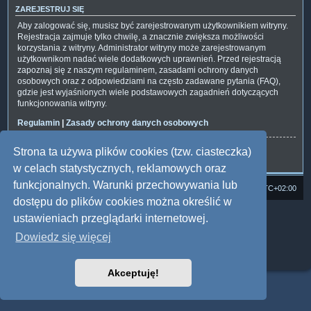
ZAREJESTRUJ SIĘ
Aby zalogować się, musisz być zarejestrowanym użytkownikiem witryny.
Rejestracja zajmuje tylko chwilę, a znacznie zwiększa możliwości
korzystania z witryny. Administrator witryny może zarejestrowanym
użytkownikom nadać wiele dodatkowych uprawnień. Przed rejestracją
zapoznaj się z naszym regulaminem, zasadami ochrony danych
osobowych oraz z odpowiedziami na często zadawane pytania (FAQ),
gdzie jest wyjaśnionych wiele podstawowych zagadnień dotyczących
funkcjonowania witryny.
Regulamin
|
Zasady ochrony danych osobowych
Strona ta używa plików cookies (tzw. ciasteczka)
Zarejestruj się
w celach statystycznych, reklamowych oraz
funkcjonalnych. Warunki przechowywania lub
Strona domowa
Forum Satedu
Strefa czasowa
UTC+02:00
dostępu do plików cookies można określić w
Technologię dostarcza
phpBB
® Forum Software © phpBB Limited
ustawieniach przeglądarki internetowej.
Polski pakiet językowy dostarcza
phpBB.pl
Dowiedz się więcej
Style: Multi Design by Joyce&Luna
phpBB
Zasady ochrony danych osobowych
|
Regulamin
Akceptuję!