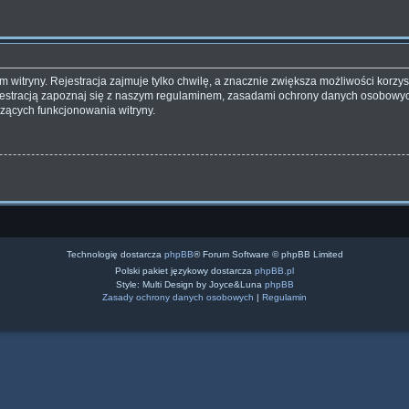
witryny. Rejestracja zajmuje tylko chwilę, a znacznie zwiększa możliwości korzyst
estracją zapoznaj się z naszym regulaminem, zasadami ochrony danych osobowyc
zących funkcjonowania witryny.
Technologię dostarcza
phpBB
® Forum Software © phpBB Limited
Polski pakiet językowy dostarcza
phpBB.pl
Style: Multi Design by Joyce&Luna
phpBB
Zasady ochrony danych osobowych
|
Regulamin