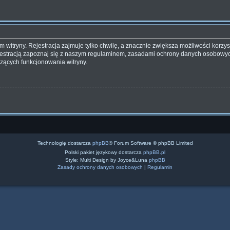
witryny. Rejestracja zajmuje tylko chwilę, a znacznie zwiększa możliwości korzyst
estracją zapoznaj się z naszym regulaminem, zasadami ochrony danych osobowyc
zących funkcjonowania witryny.
Technologię dostarcza
phpBB
® Forum Software © phpBB Limited
Polski pakiet językowy dostarcza
phpBB.pl
Style: Multi Design by Joyce&Luna
phpBB
Zasady ochrony danych osobowych
|
Regulamin