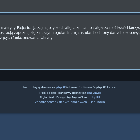
witryny. Rejestracja zajmuje tylko chwilę, a znacznie zwiększa możliwości korzyst
estracją zapoznaj się z naszym regulaminem, zasadami ochrony danych osobowyc
zących funkcjonowania witryny.
Technologię dostarcza
phpBB
® Forum Software © phpBB Limited
Polski pakiet językowy dostarcza
phpBB.pl
Style: Multi Design by Joyce&Luna
phpBB
Zasady ochrony danych osobowych
|
Regulamin