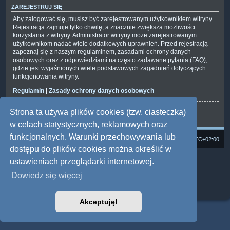
ZAREJESTRUJ SIĘ
Aby zalogować się, musisz być zarejestrowanym użytkownikiem witryny.
Rejestracja zajmuje tylko chwilę, a znacznie zwiększa możliwości
korzystania z witryny. Administrator witryny może zarejestrowanym
użytkownikom nadać wiele dodatkowych uprawnień. Przed rejestracją
zapoznaj się z naszym regulaminem, zasadami ochrony danych
osobowych oraz z odpowiedziami na często zadawane pytania (FAQ),
gdzie jest wyjaśnionych wiele podstawowych zagadnień dotyczących
funkcjonowania witryny.
Regulamin
|
Zasady ochrony danych osobowych
Strona ta używa plików cookies (tzw. ciasteczka)
Zarejestruj się
w celach statystycznych, reklamowych oraz
funkcjonalnych. Warunki przechowywania lub
Strona domowa
Forum Satedu
Strefa czasowa
UTC+02:00
dostępu do plików cookies można określić w
Technologię dostarcza
phpBB
® Forum Software © phpBB Limited
ustawieniach przeglądarki internetowej.
Polski pakiet językowy dostarcza
phpBB.pl
Dowiedz się więcej
Style: Multi Design by Joyce&Luna
phpBB
Zasady ochrony danych osobowych
|
Regulamin
Akceptuję!