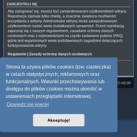
ZAREJESTRUJ SIĘ
Aby zalogować się, musisz być zarejestrowanym użytkownikiem witryny.
Rejestracja zajmuje tylko chwilę, a znacznie zwiększa możliwości
korzystania z witryny. Administrator witryny może zarejestrowanym
użytkownikom nadać wiele dodatkowych uprawnień. Przed rejestracją
zapoznaj się z naszym regulaminem, zasadami ochrony danych
osobowych oraz z odpowiedziami na często zadawane pytania (FAQ),
gdzie jest wyjaśnionych wiele podstawowych zagadnień dotyczących
funkcjonowania witryny.
Regulamin
|
Zasady ochrony danych osobowych
Strona ta używa plików cookies (tzw. ciasteczka)
Zarejestruj się
w celach statystycznych, reklamowych oraz
funkcjonalnych. Warunki przechowywania lub
Strona domowa
Forum Satedu
Strefa czasowa
UTC+02:00
dostępu do plików cookies można określić w
Technologię dostarcza
phpBB
® Forum Software © phpBB Limited
ustawieniach przeglądarki internetowej.
Polski pakiet językowy dostarcza
phpBB.pl
Dowiedz się więcej
Style: Multi Design by Joyce&Luna
phpBB
Zasady ochrony danych osobowych
|
Regulamin
Akceptuję!