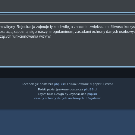
witryny. Rejestracja zajmuje tylko chwilę, a znacznie zwiększa możliwości korzyst
estracją zapoznaj się z naszym regulaminem, zasadami ochrony danych osobowyc
zących funkcjonowania witryny.
Technologię dostarcza
phpBB
® Forum Software © phpBB Limited
Polski pakiet językowy dostarcza
phpBB.pl
Style: Multi Design by Joyce&Luna
phpBB
Zasady ochrony danych osobowych
|
Regulamin