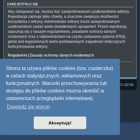
ZAREJESTRUJ SIĘ
Aby zalogować się, musisz być zarejestrowanym użytkownikiem witryny.
Rejestracja zajmuje tylko chwilę, a znacznie zwiększa możliwości
korzystania z witryny. Administrator witryny może zarejestrowanym
użytkownikom nadać wiele dodatkowych uprawnień. Przed rejestracją
zapoznaj się z naszym regulaminem, zasadami ochrony danych
osobowych oraz z odpowiedziami na często zadawane pytania (FAQ),
gdzie jest wyjaśnionych wiele podstawowych zagadnień dotyczących
funkcjonowania witryny.
Regulamin
|
Zasady ochrony danych osobowych
Strona ta używa plików cookies (tzw. ciasteczka)
Zarejestruj się
w celach statystycznych, reklamowych oraz
funkcjonalnych. Warunki przechowywania lub
Strona domowa
Forum Satedu
Strefa czasowa
UTC+02:00
dostępu do plików cookies można określić w
Technologię dostarcza
phpBB
® Forum Software © phpBB Limited
ustawieniach przeglądarki internetowej.
Polski pakiet językowy dostarcza
phpBB.pl
Dowiedz się więcej
Style: Multi Design by Joyce&Luna
phpBB
Zasady ochrony danych osobowych
|
Regulamin
Akceptuję!