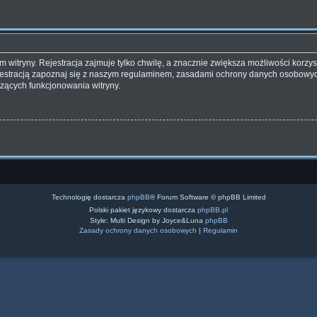
witryny. Rejestracja zajmuje tylko chwilę, a znacznie zwiększa możliwości korzyst
estracją zapoznaj się z naszym regulaminem, zasadami ochrony danych osobowyc
zących funkcjonowania witryny.
Technologię dostarcza
phpBB
® Forum Software © phpBB Limited
Polski pakiet językowy dostarcza
phpBB.pl
Style: Multi Design by Joyce&Luna
phpBB
Zasady ochrony danych osobowych
|
Regulamin