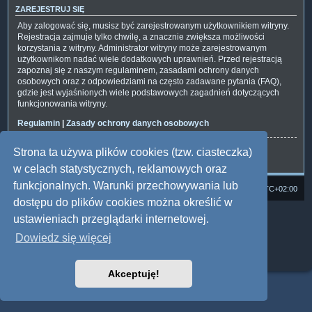
ZAREJESTRUJ SIĘ
Aby zalogować się, musisz być zarejestrowanym użytkownikiem witryny.
Rejestracja zajmuje tylko chwilę, a znacznie zwiększa możliwości
korzystania z witryny. Administrator witryny może zarejestrowanym
użytkownikom nadać wiele dodatkowych uprawnień. Przed rejestracją
zapoznaj się z naszym regulaminem, zasadami ochrony danych
osobowych oraz z odpowiedziami na często zadawane pytania (FAQ),
gdzie jest wyjaśnionych wiele podstawowych zagadnień dotyczących
funkcjonowania witryny.
Regulamin
|
Zasady ochrony danych osobowych
Strona ta używa plików cookies (tzw. ciasteczka)
Zarejestruj się
w celach statystycznych, reklamowych oraz
funkcjonalnych. Warunki przechowywania lub
Strona domowa
Forum Satedu
Strefa czasowa
UTC+02:00
dostępu do plików cookies można określić w
Technologię dostarcza
phpBB
® Forum Software © phpBB Limited
ustawieniach przeglądarki internetowej.
Polski pakiet językowy dostarcza
phpBB.pl
Dowiedz się więcej
Style: Multi Design by Joyce&Luna
phpBB
Zasady ochrony danych osobowych
|
Regulamin
Akceptuję!