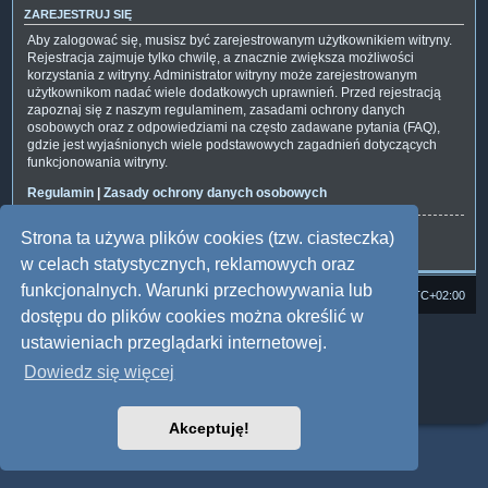
ZAREJESTRUJ SIĘ
Aby zalogować się, musisz być zarejestrowanym użytkownikiem witryny.
Rejestracja zajmuje tylko chwilę, a znacznie zwiększa możliwości
korzystania z witryny. Administrator witryny może zarejestrowanym
użytkownikom nadać wiele dodatkowych uprawnień. Przed rejestracją
zapoznaj się z naszym regulaminem, zasadami ochrony danych
osobowych oraz z odpowiedziami na często zadawane pytania (FAQ),
gdzie jest wyjaśnionych wiele podstawowych zagadnień dotyczących
funkcjonowania witryny.
Regulamin
|
Zasady ochrony danych osobowych
Strona ta używa plików cookies (tzw. ciasteczka)
Zarejestruj się
w celach statystycznych, reklamowych oraz
funkcjonalnych. Warunki przechowywania lub
Strona domowa
Forum Satedu
Strefa czasowa
UTC+02:00
dostępu do plików cookies można określić w
Technologię dostarcza
phpBB
® Forum Software © phpBB Limited
ustawieniach przeglądarki internetowej.
Polski pakiet językowy dostarcza
phpBB.pl
Dowiedz się więcej
Style: Multi Design by Joyce&Luna
phpBB
Zasady ochrony danych osobowych
|
Regulamin
Akceptuję!