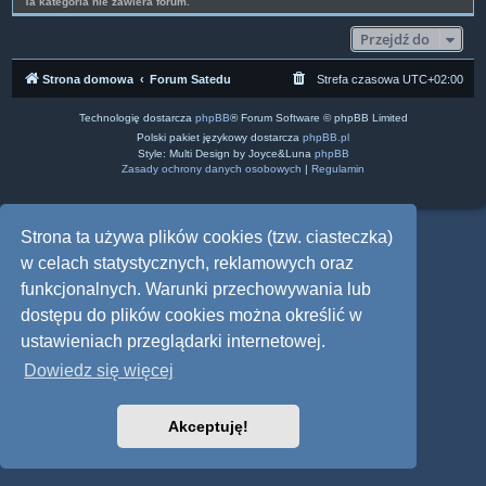
Ta kategoria nie zawiera forum.
Przejdź do
Strona domowa
Forum Satedu
Strefa czasowa
UTC+02:00
Technologię dostarcza
phpBB
® Forum Software © phpBB Limited
Polski pakiet językowy dostarcza
phpBB.pl
Style: Multi Design by Joyce&Luna
phpBB
Zasady ochrony danych osobowych
|
Regulamin
Strona ta używa plików cookies (tzw. ciasteczka)
w celach statystycznych, reklamowych oraz
funkcjonalnych. Warunki przechowywania lub
dostępu do plików cookies można określić w
ustawieniach przeglądarki internetowej.
Dowiedz się więcej
Akceptuję!