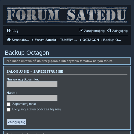
FAQ
Zarejestruj się
Zaloguj się
Strona domowa
Forum Satedu
TUNERY SAT HD-LINUX
OCTAGON
Backup Octagon
Backup Octagon
Nie masz uprawnień do przeglądania lub czytania tematów na tym forum.
ZALOGUJ SIĘ
•
ZAREJESTRUJ SIĘ
Nazwa użytkownika:
Hasło:
Zapamiętaj mnie
Ukryj mój status podczas tej sesji