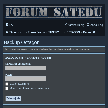
FAQ
Zarejestruj się
Zaloguj się
Strona domowa
Forum Satedu
TUNERY SAT HD-LINUX
OCTAGON
Backup Octagon
Backup Octagon
Nie masz uprawnień do przeglądania lub czytania tematów na tym forum.
ZALOGUJ SIĘ
•
ZAREJESTRUJ SIĘ
Nazwa użytkownika:
Hasło:
Zapamiętaj mnie
Ukryj mój status podczas tej sesji