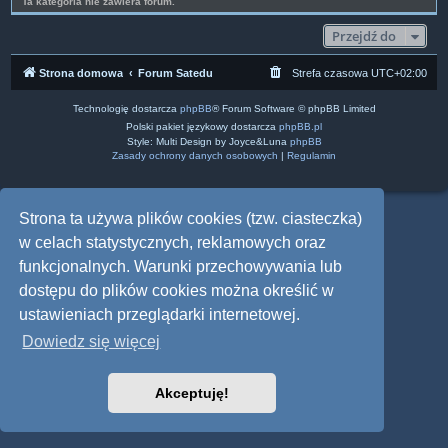
Ta kategoria nie zawiera forum.
Przejdź do
Strona domowa
Forum Satedu
Strefa czasowa
UTC+02:00
Technologię dostarcza
phpBB
® Forum Software © phpBB Limited
Polski pakiet językowy dostarcza
phpBB.pl
Style: Multi Design by Joyce&Luna
phpBB
Zasady ochrony danych osobowych
|
Regulamin
Strona ta używa plików cookies (tzw. ciasteczka)
w celach statystycznych, reklamowych oraz
funkcjonalnych. Warunki przechowywania lub
dostępu do plików cookies można określić w
ustawieniach przeglądarki internetowej.
Dowiedz się więcej
Akceptuję!