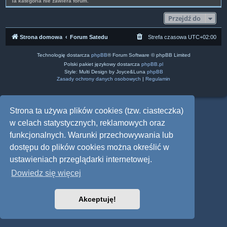
Ta kategoria nie zawiera forum.
Przejdź do
Strona domowa
Forum Satedu
Strefa czasowa
UTC+02:00
Technologię dostarcza
phpBB
® Forum Software © phpBB Limited
Polski pakiet językowy dostarcza
phpBB.pl
Style: Multi Design by Joyce&Luna
phpBB
Zasady ochrony danych osobowych
|
Regulamin
Strona ta używa plików cookies (tzw. ciasteczka)
w celach statystycznych, reklamowych oraz
funkcjonalnych. Warunki przechowywania lub
dostępu do plików cookies można określić w
ustawieniach przeglądarki internetowej.
Dowiedz się więcej
Akceptuję!