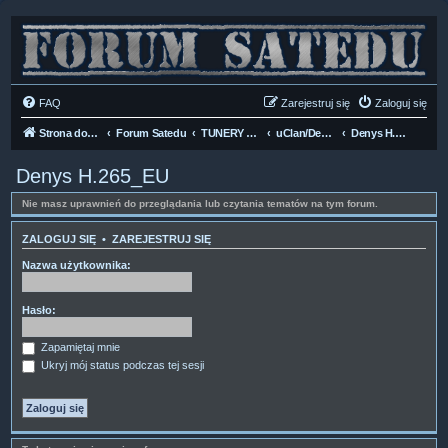
FAQ
Zarejestruj się
Zaloguj się
Strona domowa
Forum Satedu
TUNERY SAT HD-LINUX
uClan/Denys HD H.265
Denys H.265_EU
Denys H.265_EU
Nie masz uprawnień do przeglądania lub czytania tematów na tym forum.
ZALOGUJ SIĘ
•
ZAREJESTRUJ SIĘ
Nazwa użytkownika:
Hasło:
Zapamiętaj mnie
Ukryj mój status podczas tej sesji