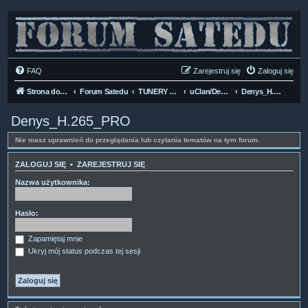
FAQ
Zarejestruj się
Zaloguj się
Strona domowa
Forum Satedu
TUNERY SAT HD-LINUX
uClan/Denys HD H.265
Denys_H.265_PRO
Denys_H.265_PRO
Nie masz uprawnień do przeglądania lub czytania tematów na tym forum.
ZALOGUJ SIĘ
•
ZAREJESTRUJ SIĘ
Nazwa użytkownika:
Hasło:
Zapamiętaj mnie
Ukryj mój status podczas tej sesji