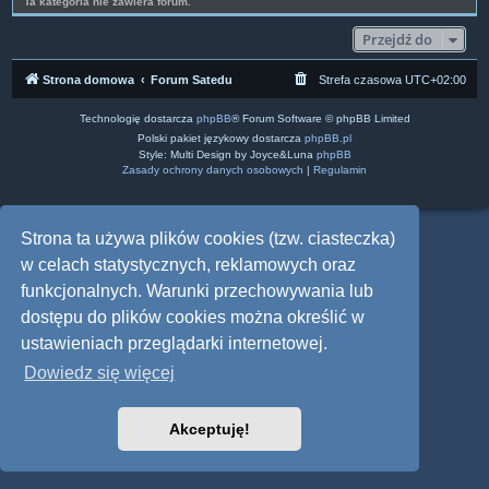
Ta kategoria nie zawiera forum.
Przejdź do
Strona domowa
Forum Satedu
Strefa czasowa
UTC+02:00
Technologię dostarcza
phpBB
® Forum Software © phpBB Limited
Polski pakiet językowy dostarcza
phpBB.pl
Style: Multi Design by Joyce&Luna
phpBB
Zasady ochrony danych osobowych
|
Regulamin
Strona ta używa plików cookies (tzw. ciasteczka)
w celach statystycznych, reklamowych oraz
funkcjonalnych. Warunki przechowywania lub
dostępu do plików cookies można określić w
ustawieniach przeglądarki internetowej.
Dowiedz się więcej
Akceptuję!