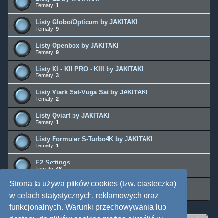
Tematy:
1
Listy Globo/Opticum by JAKITAKI
Tematy:
9
Listy Openbox by JAKITAKI
Tematy:
9
Listy KI - KII PRO - KIII by JAKITAKI
Tematy:
3
Listy Viark Sat-Vuga Sat by JAKITAKI
Tematy:
2
Listy Qviart by JAKITAKI
Tematy:
1
Listy Formuler S-Turbo4K by JAKITAKI
Tematy:
1
E2 Settings
Tematy:
48
Strona ta używa plików cookies (tzw. ciasteczka)
Inne Listy
Tematy:
7
w celach statystycznych, reklamowych oraz
funkcjonalnych. Warunki przechowywania lub