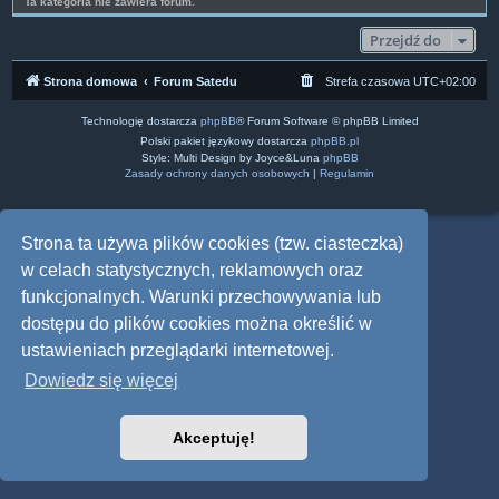
Ta kategoria nie zawiera forum.
Przejdź do
Strona domowa
Forum Satedu
Strefa czasowa
UTC+02:00
Technologię dostarcza
phpBB
® Forum Software © phpBB Limited
Polski pakiet językowy dostarcza
phpBB.pl
Style: Multi Design by Joyce&Luna
phpBB
Zasady ochrony danych osobowych
|
Regulamin
Strona ta używa plików cookies (tzw. ciasteczka)
w celach statystycznych, reklamowych oraz
funkcjonalnych. Warunki przechowywania lub
dostępu do plików cookies można określić w
ustawieniach przeglądarki internetowej.
Dowiedz się więcej
Akceptuję!