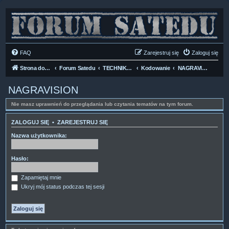
FAQ
Zarejestruj się
Zaloguj się
Strona domowa
Forum Satedu
TECHNIKA SAT
Kodowanie
NAGRAVISION
NAGRAVISION
Nie masz uprawnień do przeglądania lub czytania tematów na tym forum.
ZALOGUJ SIĘ
•
ZAREJESTRUJ SIĘ
Nazwa użytkownika:
Hasło:
Zapamiętaj mnie
Ukryj mój status podczas tej sesji