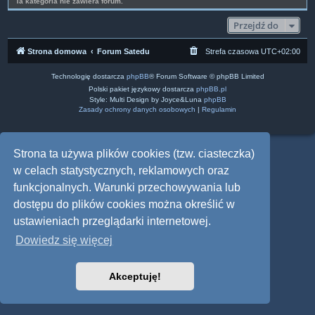
Ta kategoria nie zawiera forum.
Przejdź do
Strona domowa
Forum Satedu
Strefa czasowa
UTC+02:00
Technologię dostarcza
phpBB
® Forum Software © phpBB Limited
Polski pakiet językowy dostarcza
phpBB.pl
Style: Multi Design by Joyce&Luna
phpBB
Zasady ochrony danych osobowych
|
Regulamin
Strona ta używa plików cookies (tzw. ciasteczka)
w celach statystycznych, reklamowych oraz
funkcjonalnych. Warunki przechowywania lub
dostępu do plików cookies można określić w
ustawieniach przeglądarki internetowej.
Dowiedz się więcej
Akceptuję!