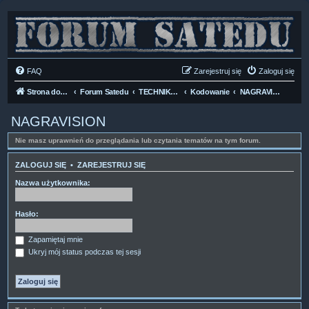
FAQ
Zarejestruj się
Zaloguj się
Strona domowa
Forum Satedu
TECHNIKA SAT
Kodowanie
NAGRAVISION
NAGRAVISION
Nie masz uprawnień do przeglądania lub czytania tematów na tym forum.
ZALOGUJ SIĘ
•
ZAREJESTRUJ SIĘ
Nazwa użytkownika:
Hasło:
Zapamiętaj mnie
Ukryj mój status podczas tej sesji