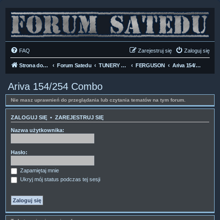
FAQ
Zarejestruj się
Zaloguj się
Strona domowa
Forum Satedu
TUNERY SAT HD-LINUX
FERGUSON
Ariva 154/254 Combo
Ariva 154/254 Combo
Nie masz uprawnień do przeglądania lub czytania tematów na tym forum.
ZALOGUJ SIĘ
•
ZAREJESTRUJ SIĘ
Nazwa użytkownika:
Hasło:
Zapamiętaj mnie
Ukryj mój status podczas tej sesji