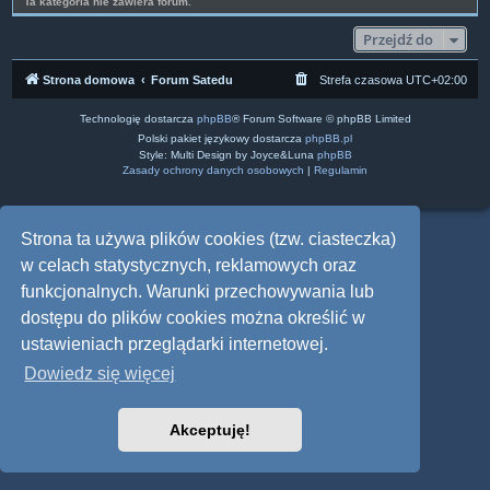
Ta kategoria nie zawiera forum.
Przejdź do
Strona domowa
Forum Satedu
Strefa czasowa
UTC+02:00
Technologię dostarcza
phpBB
® Forum Software © phpBB Limited
Polski pakiet językowy dostarcza
phpBB.pl
Style: Multi Design by Joyce&Luna
phpBB
Zasady ochrony danych osobowych
|
Regulamin
Strona ta używa plików cookies (tzw. ciasteczka)
w celach statystycznych, reklamowych oraz
funkcjonalnych. Warunki przechowywania lub
dostępu do plików cookies można określić w
ustawieniach przeglądarki internetowej.
Dowiedz się więcej
Akceptuję!