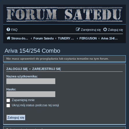
FAQ
Zarejestruj się
Zaloguj się
Strona domowa
Forum Satedu
TUNERY SAT HD-LINUX
FERGUSON
Ariva 154/254 Combo
Ariva 154/254 Combo
Nie masz uprawnień do przeglądania lub czytania tematów na tym forum.
ZALOGUJ SIĘ
•
ZAREJESTRUJ SIĘ
Nazwa użytkownika:
Hasło:
Zapamiętaj mnie
Ukryj mój status podczas tej sesji