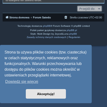
Ta kategoria nie zawiera forum.
Przejdź do
Strona domowa
Forum Satedu
Strefa czasowa
UTC+02:00
Technologię dostarcza
phpBB
® Forum Software © phpBB Limited
Polski pakiet językowy dostarcza
phpBB.pl
Style: Multi Design by Joyce&Luna
phpBB
Zasady ochrony danych osobowych
|
Regulamin
Strona ta używa plików cookies (tzw. ciasteczka)
w celach statystycznych, reklamowych oraz
funkcjonalnych. Warunki przechowywania lub
dostępu do plików cookies można określić w
ustawieniach przeglądarki internetowej.
Dowiedz się więcej
Akceptuję!