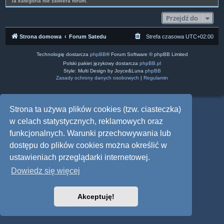
Ta kategoria nie zawiera forum.
Przejdź do
Strona domowa
Forum Satedu
Strefa czasowa
UTC+02:00
Technologię dostarcza
phpBB
® Forum Software © phpBB Limited
Polski pakiet językowy dostarcza
phpBB.pl
Style: Multi Design by Joyce&Luna
phpBB
Zasady ochrony danych osobowych
|
Regulamin
Strona ta używa plików cookies (tzw. ciasteczka)
w celach statystycznych, reklamowych oraz
funkcjonalnych. Warunki przechowywania lub
dostępu do plików cookies można określić w
ustawieniach przeglądarki internetowej.
Dowiedz się więcej
Akceptuję!