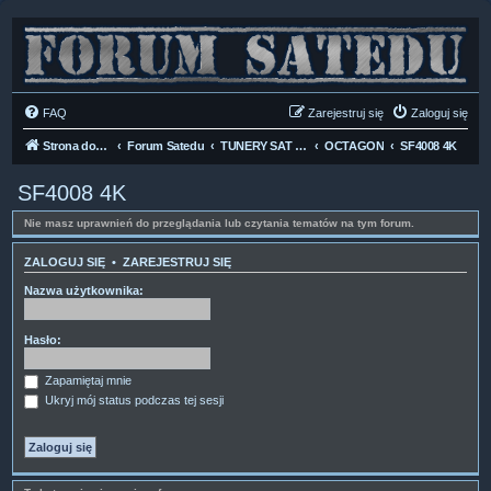
FAQ
Zarejestruj się
Zaloguj się
Strona domowa
Forum Satedu
TUNERY SAT HD-LINUX
OCTAGON
SF4008 4K
SF4008 4K
Nie masz uprawnień do przeglądania lub czytania tematów na tym forum.
ZALOGUJ SIĘ
•
ZAREJESTRUJ SIĘ
Nazwa użytkownika:
Hasło:
Zapamiętaj mnie
Ukryj mój status podczas tej sesji