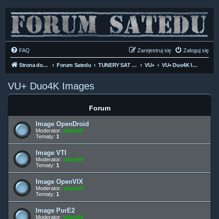
FAQ
Zarejestruj się
Zaloguj się
Strona domowa
Forum Satedu
TUNERY SAT HD-LINUX
VU+
VU+ Duo4K Images
VU+ Duo4K Images
Forum
Image OpenDroid
Moderator:
adam59
Tematy:
1
Image VTI
Moderator:
adam59
Tematy:
1
Image OpenVIX
Moderator:
adam59
Tematy:
1
Image PurE2
Moderator:
adam59