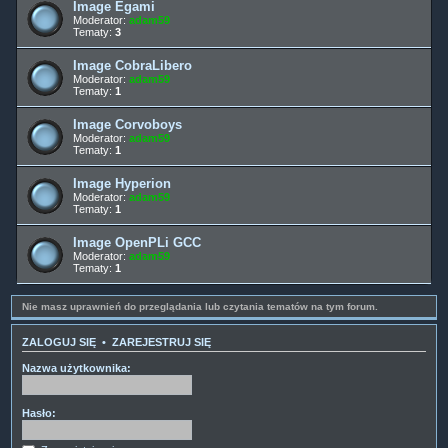
Image Egami
Moderator:
adam59
Tematy:
3
Image CobraLibero
Moderator:
adam59
Tematy:
1
Image Corvoboys
Moderator:
adam59
Tematy:
1
Image Hyperion
Moderator:
adam59
Tematy:
1
Image OpenPLi GCC
Moderator:
adam59
Tematy:
1
Nie masz uprawnień do przeglądania lub czytania tematów na tym forum.
ZALOGUJ SIĘ
•
ZAREJESTRUJ SIĘ
Nazwa użytkownika:
Hasło: