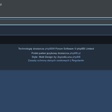
ji
Technologię dostarcza
phpBB
® Forum Software © phpBB Limited
Polski pakiet językowy dostarcza
phpBB.pl
Style: Multi Design by Joyce&Luna
phpBB
Zasady ochrony danych osobowych
|
Regulamin