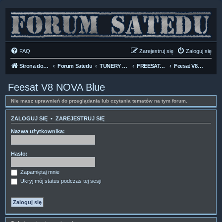
FAQ
Zarejestruj się
Zaloguj się
Strona domowa
Forum Satedu
TUNERY SAT HD-LINUX
FREESAT-GTMEDIA
Feesat V8 NOVA Blue
Feesat V8 NOVA Blue
Nie masz uprawnień do przeglądania lub czytania tematów na tym forum.
ZALOGUJ SIĘ
•
ZAREJESTRUJ SIĘ
Nazwa użytkownika:
Hasło:
Zapamiętaj mnie
Ukryj mój status podczas tej sesji