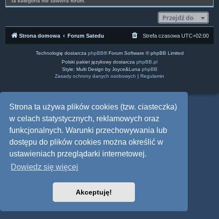
Ta kategoria nie zawiera forum.
Przejdź do
Strona domowa
Forum Satedu
Strefa czasowa
UTC+02:00
Technologię dostarcza
phpBB
® Forum Software © phpBB Limited
Polski pakiet językowy dostarcza
phpBB.pl
Style: Multi Design by Joyce&Luna
phpBB
Zasady ochrony danych osobowych
|
Regulamin
Strona ta używa plików cookies (tzw. ciasteczka)
w celach statystycznych, reklamowych oraz
funkcjonalnych. Warunki przechowywania lub
dostępu do plików cookies można określić w
ustawieniach przeglądarki internetowej.
Dowiedz się więcej
Akceptuję!