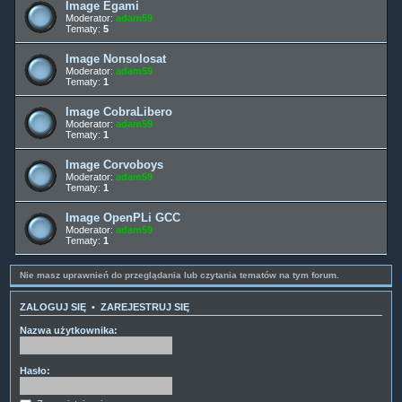
Image Egami
Moderator:
adam59
Tematy:
5
Image Nonsolosat
Moderator:
adam59
Tematy:
1
Image CobraLibero
Moderator:
adam59
Tematy:
1
Image Corvoboys
Moderator:
adam59
Tematy:
1
Image OpenPLi GCC
Moderator:
adam59
Tematy:
1
Nie masz uprawnień do przeglądania lub czytania tematów na tym forum.
ZALOGUJ SIĘ
•
ZAREJESTRUJ SIĘ
Nazwa użytkownika:
Hasło: