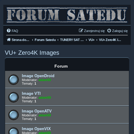
FAQ
Zarejestruj się
Zaloguj się
Strona domowa
Forum Satedu
TUNERY SAT HD-LINUX
VU+
VU+ Zero4K Images
VU+ Zero4K Images
Forum
Image OpenDroid
Moderator:
adam59
Tematy:
1
Image VTI
Moderator:
adam59
Tematy:
1
Image OpenATV
Moderator:
adam59
Tematy:
1
Image OpenVIX
Moderator:
adam59