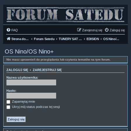
FAQ
Zarejestruj się
Zaloguj się
Strona domowa
Forum Satedu
TUNERY SAT HD-LINUX
EDISION
OS Nino/OS Nino+
OS Nino/OS Nino+
Nie masz uprawnień do przeglądania lub czytania tematów na tym forum.
ZALOGUJ SIĘ
•
ZAREJESTRUJ SIĘ
Nazwa użytkownika:
Hasło:
Zapamiętaj mnie
Ukryj mój status podczas tej sesji