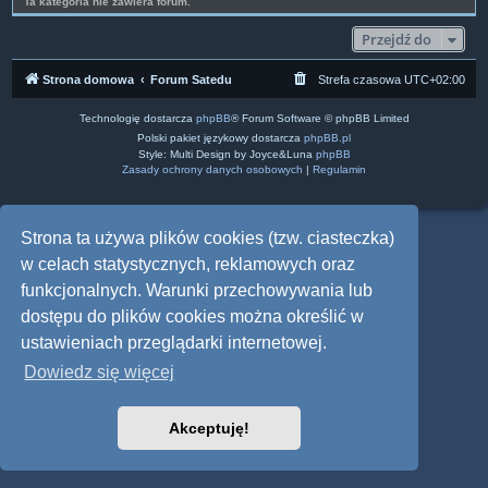
Ta kategoria nie zawiera forum.
Przejdź do
Strona domowa
Forum Satedu
Strefa czasowa
UTC+02:00
Technologię dostarcza
phpBB
® Forum Software © phpBB Limited
Polski pakiet językowy dostarcza
phpBB.pl
Style: Multi Design by Joyce&Luna
phpBB
Zasady ochrony danych osobowych
|
Regulamin
Strona ta używa plików cookies (tzw. ciasteczka)
w celach statystycznych, reklamowych oraz
funkcjonalnych. Warunki przechowywania lub
dostępu do plików cookies można określić w
ustawieniach przeglądarki internetowej.
Dowiedz się więcej
Akceptuję!