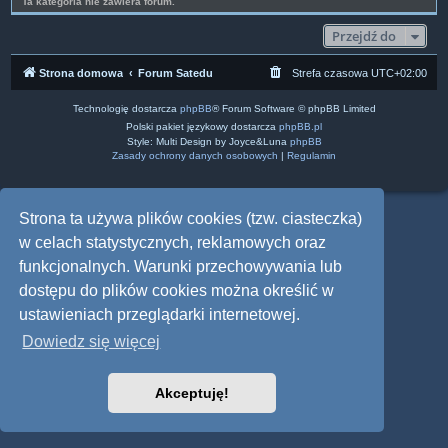
Ta kategoria nie zawiera forum.
Przejdź do
Strona domowa
Forum Satedu
Strefa czasowa
UTC+02:00
Technologię dostarcza
phpBB
® Forum Software © phpBB Limited
Polski pakiet językowy dostarcza
phpBB.pl
Style: Multi Design by Joyce&Luna
phpBB
Zasady ochrony danych osobowych
|
Regulamin
Strona ta używa plików cookies (tzw. ciasteczka)
w celach statystycznych, reklamowych oraz
funkcjonalnych. Warunki przechowywania lub
dostępu do plików cookies można określić w
ustawieniach przeglądarki internetowej.
Dowiedz się więcej
Akceptuję!