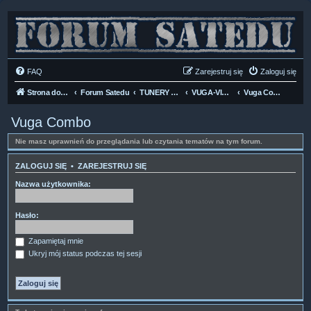
FAQ
Zarejestruj się
Zaloguj się
Strona domowa
Forum Satedu
TUNERY SAT HD-LINUX
VUGA-VIARK
Vuga Combo
Vuga Combo
Nie masz uprawnień do przeglądania lub czytania tematów na tym forum.
ZALOGUJ SIĘ
•
ZAREJESTRUJ SIĘ
Nazwa użytkownika:
Hasło:
Zapamiętaj mnie
Ukryj mój status podczas tej sesji