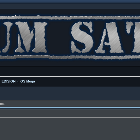
EDISION
OS Mega
um.