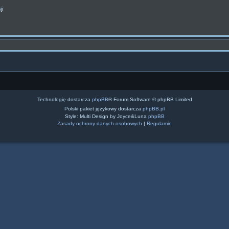
ji
Technologię dostarcza
phpBB
® Forum Software © phpBB Limited
Polski pakiet językowy dostarcza
phpBB.pl
Style: Multi Design by Joyce&Luna
phpBB
Zasady ochrony danych osobowych
|
Regulamin