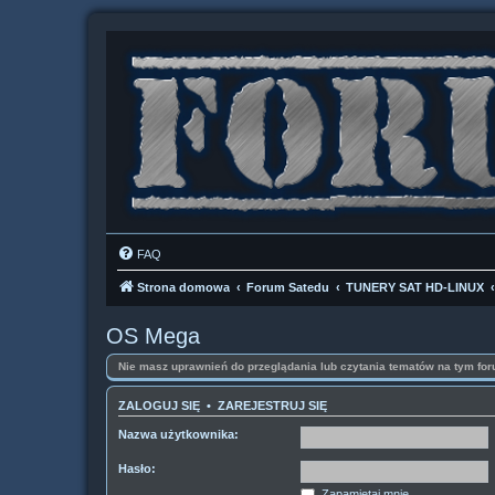
FAQ
Strona domowa
Forum Satedu
TUNERY SAT HD-LINUX
OS Mega
Nie masz uprawnień do przeglądania lub czytania tematów na tym for
ZALOGUJ SIĘ
•
ZAREJESTRUJ SIĘ
Nazwa użytkownika:
Hasło:
Zapamiętaj mnie