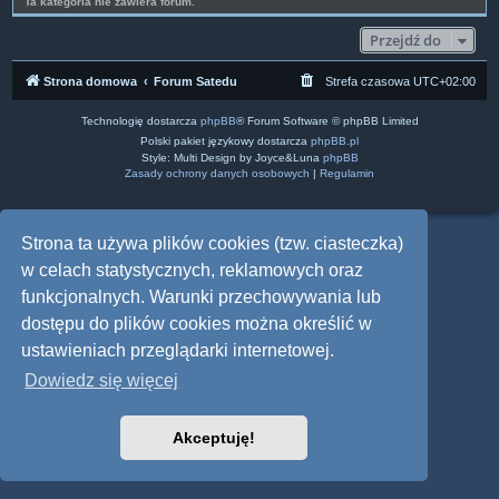
Ta kategoria nie zawiera forum.
Przejdź do
Strona domowa
Forum Satedu
Strefa czasowa
UTC+02:00
Technologię dostarcza
phpBB
® Forum Software © phpBB Limited
Polski pakiet językowy dostarcza
phpBB.pl
Style: Multi Design by Joyce&Luna
phpBB
Zasady ochrony danych osobowych
|
Regulamin
Strona ta używa plików cookies (tzw. ciasteczka)
w celach statystycznych, reklamowych oraz
funkcjonalnych. Warunki przechowywania lub
dostępu do plików cookies można określić w
ustawieniach przeglądarki internetowej.
Dowiedz się więcej
Akceptuję!