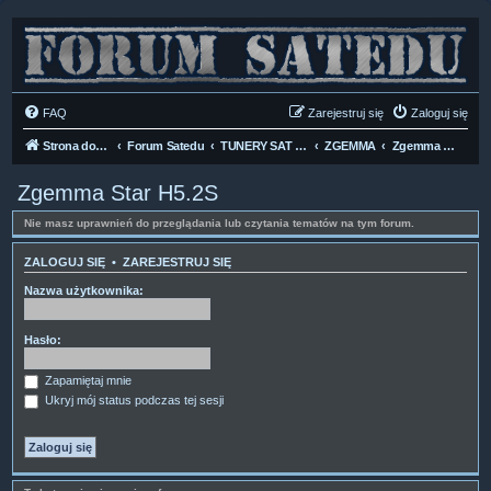
FAQ
Zarejestruj się
Zaloguj się
Strona domowa
Forum Satedu
TUNERY SAT HD-LINUX
ZGEMMA
Zgemma Star H5.2S
Zgemma Star H5.2S
Nie masz uprawnień do przeglądania lub czytania tematów na tym forum.
ZALOGUJ SIĘ
•
ZAREJESTRUJ SIĘ
Nazwa użytkownika:
Hasło:
Zapamiętaj mnie
Ukryj mój status podczas tej sesji