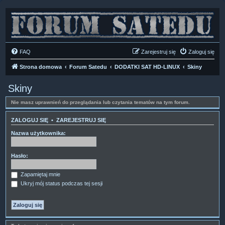
FAQ
Zarejestruj się
Zaloguj się
Strona domowa
Forum Satedu
DODATKI SAT HD-LINUX
Skiny
Skiny
Nie masz uprawnień do przeglądania lub czytania tematów na tym forum.
ZALOGUJ SIĘ
•
ZAREJESTRUJ SIĘ
Nazwa użytkownika:
Hasło:
Zapamiętaj mnie
Ukryj mój status podczas tej sesji