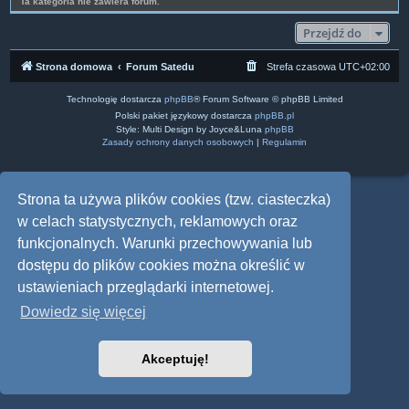
Ta kategoria nie zawiera forum.
Przejdź do
Strona domowa
Forum Satedu
Strefa czasowa
UTC+02:00
Technologię dostarcza
phpBB
® Forum Software © phpBB Limited
Polski pakiet językowy dostarcza
phpBB.pl
Style: Multi Design by Joyce&Luna
phpBB
Zasady ochrony danych osobowych
|
Regulamin
Strona ta używa plików cookies (tzw. ciasteczka)
w celach statystycznych, reklamowych oraz
funkcjonalnych. Warunki przechowywania lub
dostępu do plików cookies można określić w
ustawieniach przeglądarki internetowej.
Dowiedz się więcej
Akceptuję!