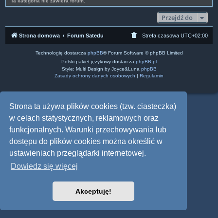
Ta kategoria nie zawiera forum.
Przejdź do
Strona domowa
Forum Satedu
Strefa czasowa
UTC+02:00
Technologię dostarcza
phpBB
® Forum Software © phpBB Limited
Polski pakiet językowy dostarcza
phpBB.pl
Style: Multi Design by Joyce&Luna
phpBB
Zasady ochrony danych osobowych
|
Regulamin
Strona ta używa plików cookies (tzw. ciasteczka)
w celach statystycznych, reklamowych oraz
funkcjonalnych. Warunki przechowywania lub
dostępu do plików cookies można określić w
ustawieniach przeglądarki internetowej.
Dowiedz się więcej
Akceptuję!