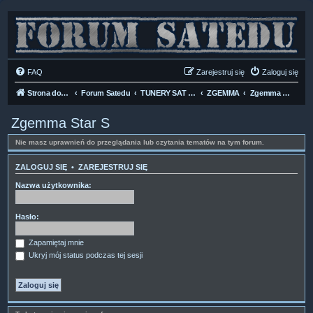
FAQ
Zarejestruj się
Zaloguj się
Strona domowa
Forum Satedu
TUNERY SAT HD-LINUX
ZGEMMA
Zgemma Star S
Zgemma Star S
Nie masz uprawnień do przeglądania lub czytania tematów na tym forum.
ZALOGUJ SIĘ
•
ZAREJESTRUJ SIĘ
Nazwa użytkownika:
Hasło:
Zapamiętaj mnie
Ukryj mój status podczas tej sesji