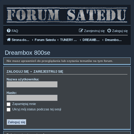
FAQ
Zarejestruj się
Zaloguj się
Strona domowa
Forum Satedu
TUNERY SAT HD-LINUX
DREAMBOX HD
Dreambox 800se
Dreambox 800se
Nie masz uprawnień do przeglądania lub czytania tematów na tym forum.
ZALOGUJ SIĘ
•
ZAREJESTRUJ SIĘ
Nazwa użytkownika:
Hasło:
Zapamiętaj mnie
Ukryj mój status podczas tej sesji