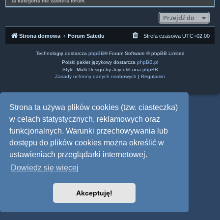
Ta kategoria nie zawiera forum.
Przejdź do
Strona domowa
Forum Satedu
Strefa czasowa
UTC+02:00
Technologię dostarcza
phpBB
® Forum Software © phpBB Limited
Polski pakiet językowy dostarcza
phpBB.pl
Style: Multi Design by Joyce&Luna
phpBB
Zasady ochrony danych osobowych
|
Regulamin
Strona ta używa plików cookies (tzw. ciasteczka)
w celach statystycznych, reklamowych oraz
funkcjonalnych. Warunki przechowywania lub
dostępu do plików cookies można określić w
ustawieniach przeglądarki internetowej.
Dowiedz się więcej
Akceptuję!