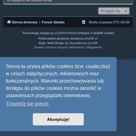
Ta kategoria nie zawiera forum.
Przejdź do
Strona domowa
Forum Satedu
Strefa czasowa
UTC+02:00
Technologię dostarcza
phpBB
® Forum Software © phpBB Limited
Polski pakiet językowy dostarcza
phpBB.pl
Style: Multi Design by Joyce&Luna
phpBB
Zasady ochrony danych osobowych
|
Regulamin
Strona ta używa plików cookies (tzw. ciasteczka)
w celach statystycznych, reklamowych oraz
funkcjonalnych. Warunki przechowywania lub
dostępu do plików cookies można określić w
ustawieniach przeglądarki internetowej.
Dowiedz się więcej
Akceptuję!