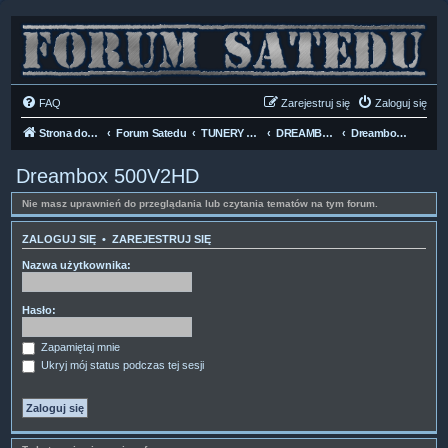
FAQ
Zarejestruj się
Zaloguj się
Strona domowa
Forum Satedu
TUNERY SAT HD-LINUX
DREAMBOX HD
Dreambox 500V2HD
Dreambox 500V2HD
Nie masz uprawnień do przeglądania lub czytania tematów na tym forum.
ZALOGUJ SIĘ
•
ZAREJESTRUJ SIĘ
Nazwa użytkownika:
Hasło:
Zapamiętaj mnie
Ukryj mój status podczas tej sesji