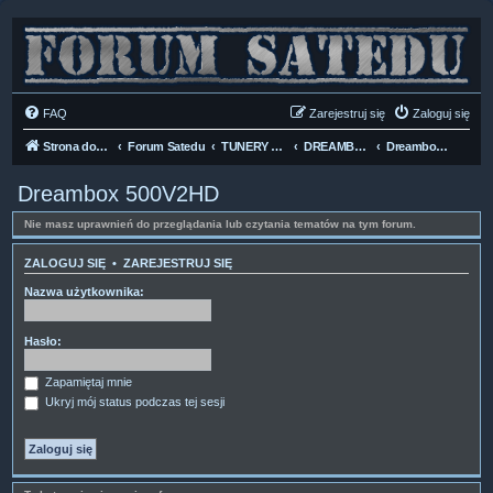
FAQ
Zarejestruj się
Zaloguj się
Strona domowa
Forum Satedu
TUNERY SAT HD-LINUX
DREAMBOX HD
Dreambox 500V2HD
Dreambox 500V2HD
Nie masz uprawnień do przeglądania lub czytania tematów na tym forum.
ZALOGUJ SIĘ
•
ZAREJESTRUJ SIĘ
Nazwa użytkownika:
Hasło:
Zapamiętaj mnie
Ukryj mój status podczas tej sesji