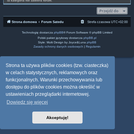
Ta kategoria nie zawiera forum.
Przejdź do
Strona domowa
Forum Satedu
Strefa czasowa
UTC+02:00
Technologię dostarcza
phpBB
® Forum Software © phpBB Limited
Polski pakiet językowy dostarcza
phpBB.pl
Style: Multi Design by Joyce&Luna
phpBB
Zasady ochrony danych osobowych
|
Regulamin
Strona ta używa plików cookies (tzw. ciasteczka)
w celach statystycznych, reklamowych oraz
funkcjonalnych. Warunki przechowywania lub
dostępu do plików cookies można określić w
ustawieniach przeglądarki internetowej.
Dowiedz się więcej
Akceptuję!