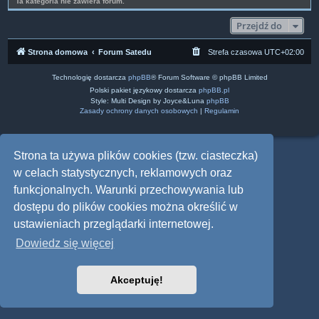
Ta kategoria nie zawiera forum.
Przejdź do
Strona domowa
Forum Satedu
Strefa czasowa
UTC+02:00
Technologię dostarcza
phpBB
® Forum Software © phpBB Limited
Polski pakiet językowy dostarcza
phpBB.pl
Style: Multi Design by Joyce&Luna
phpBB
Zasady ochrony danych osobowych
|
Regulamin
Strona ta używa plików cookies (tzw. ciasteczka)
w celach statystycznych, reklamowych oraz
funkcjonalnych. Warunki przechowywania lub
dostępu do plików cookies można określić w
ustawieniach przeglądarki internetowej.
Dowiedz się więcej
Akceptuję!