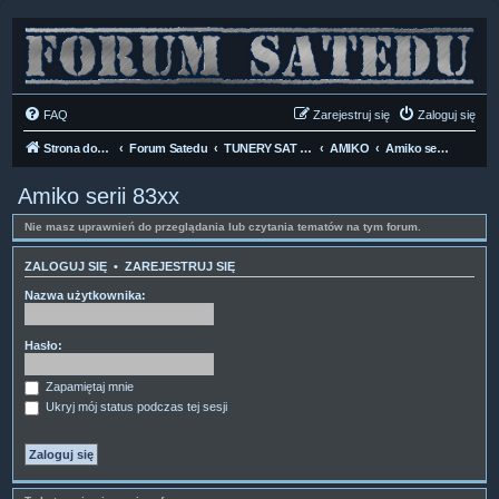
FAQ
Zarejestruj się
Zaloguj się
Strona domowa
Forum Satedu
TUNERY SAT HD-LINUX
AMIKO
Amiko serii 83xx
Amiko serii 83xx
Nie masz uprawnień do przeglądania lub czytania tematów na tym forum.
ZALOGUJ SIĘ
•
ZAREJESTRUJ SIĘ
Nazwa użytkownika:
Hasło:
Zapamiętaj mnie
Ukryj mój status podczas tej sesji