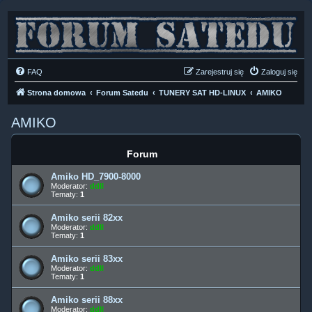
FAQ
Zarejestruj się
Zaloguj się
Strona domowa
Forum Satedu
TUNERY SAT HD-LINUX
AMIKO
AMIKO
Forum
Amiko HD_7900-8000
Moderator:
ddll
Tematy:
1
Amiko serii 82xx
Moderator:
ddll
Tematy:
1
Amiko serii 83xx
Moderator:
ddll
Tematy:
1
Amiko serii 88xx
Moderator:
ddll