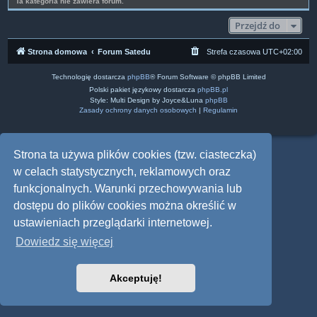
Ta kategoria nie zawiera forum.
Przejdź do
Strona domowa
Forum Satedu
Strefa czasowa
UTC+02:00
Technologię dostarcza
phpBB
® Forum Software © phpBB Limited
Polski pakiet językowy dostarcza
phpBB.pl
Style: Multi Design by Joyce&Luna
phpBB
Zasady ochrony danych osobowych
|
Regulamin
Strona ta używa plików cookies (tzw. ciasteczka)
w celach statystycznych, reklamowych oraz
funkcjonalnych. Warunki przechowywania lub
dostępu do plików cookies można określić w
ustawieniach przeglądarki internetowej.
Dowiedz się więcej
Akceptuję!