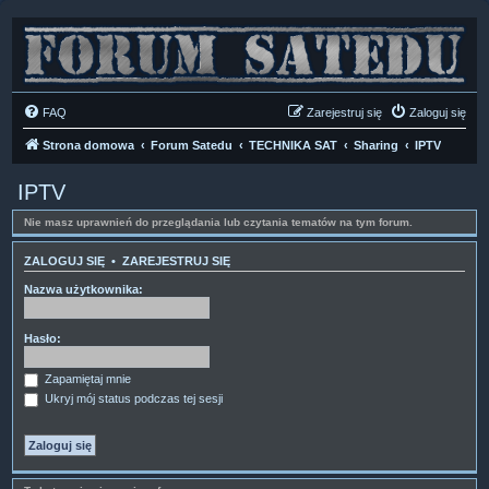
FAQ
Zarejestruj się
Zaloguj się
Strona domowa
Forum Satedu
TECHNIKA SAT
Sharing
IPTV
IPTV
Nie masz uprawnień do przeglądania lub czytania tematów na tym forum.
ZALOGUJ SIĘ
•
ZAREJESTRUJ SIĘ
Nazwa użytkownika:
Hasło:
Zapamiętaj mnie
Ukryj mój status podczas tej sesji