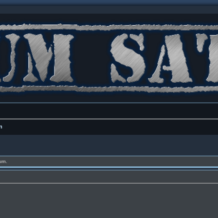
n
um.