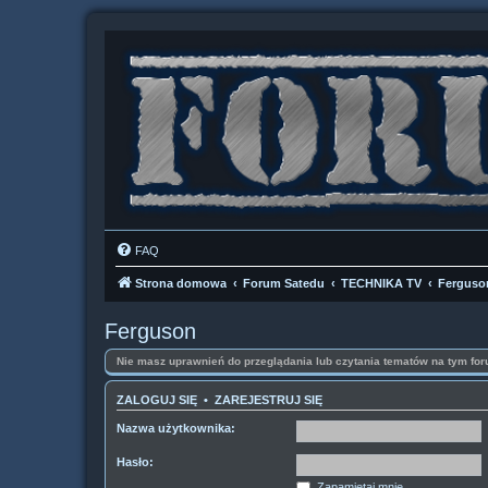
FAQ
Strona domowa
Forum Satedu
TECHNIKA TV
Ferguso
Ferguson
Nie masz uprawnień do przeglądania lub czytania tematów na tym for
ZALOGUJ SIĘ
•
ZAREJESTRUJ SIĘ
Nazwa użytkownika:
Hasło:
Zapamiętaj mnie