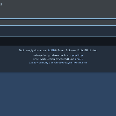
ji
Technologię dostarcza
phpBB
® Forum Software © phpBB Limited
Polski pakiet językowy dostarcza
phpBB.pl
Style: Multi Design by Joyce&Luna
phpBB
Zasady ochrony danych osobowych
|
Regulamin