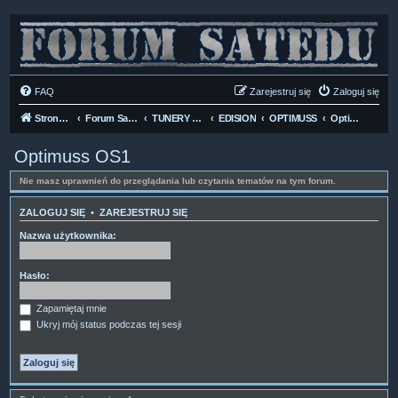
FAQ
Zarejestruj się
Zaloguj się
Strona domowa
Forum Satedu
TUNERY SAT HD-LINUX
EDISION
OPTIMUSS
Optimuss OS1
Optimuss OS1
Nie masz uprawnień do przeglądania lub czytania tematów na tym forum.
ZALOGUJ SIĘ
•
ZAREJESTRUJ SIĘ
Nazwa użytkownika:
Hasło:
Zapamiętaj mnie
Ukryj mój status podczas tej sesji