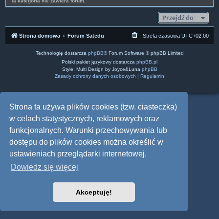
Ta kategoria nie zawiera forum.
Przejdź do
Strona domowa
Forum Satedu
Strefa czasowa
UTC+02:00
Technologię dostarcza
phpBB
® Forum Software © phpBB Limited
Polski pakiet językowy dostarcza
phpBB.pl
Style: Multi Design by Joyce&Luna
phpBB
Zasady ochrony danych osobowych
|
Regulamin
Strona ta używa plików cookies (tzw. ciasteczka)
w celach statystycznych, reklamowych oraz
funkcjonalnych. Warunki przechowywania lub
dostępu do plików cookies można określić w
ustawieniach przeglądarki internetowej.
Dowiedz się więcej
Akceptuję!