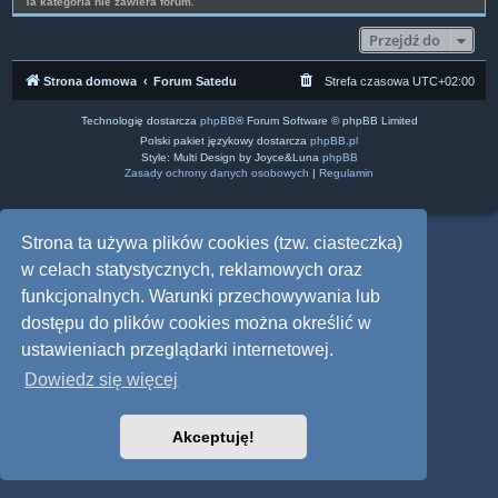
Ta kategoria nie zawiera forum.
Przejdź do
Strona domowa
Forum Satedu
Strefa czasowa
UTC+02:00
Technologię dostarcza
phpBB
® Forum Software © phpBB Limited
Polski pakiet językowy dostarcza
phpBB.pl
Style: Multi Design by Joyce&Luna
phpBB
Zasady ochrony danych osobowych
|
Regulamin
Strona ta używa plików cookies (tzw. ciasteczka)
w celach statystycznych, reklamowych oraz
funkcjonalnych. Warunki przechowywania lub
dostępu do plików cookies można określić w
ustawieniach przeglądarki internetowej.
Dowiedz się więcej
Akceptuję!