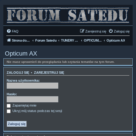
FAQ
Zarejestruj się
Zaloguj się
Strona domowa
Forum Satedu
TUNERY SAT HD-LINUX
OPTICUM/GLOBO
Opticum AX
Opticum AX
Nie masz uprawnień do przeglądania lub czytania tematów na tym forum.
ZALOGUJ SIĘ
•
ZAREJESTRUJ SIĘ
Nazwa użytkownika:
Hasło:
Zapamiętaj mnie
Ukryj mój status podczas tej sesji