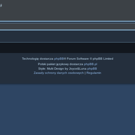
ji
Technologię dostarcza
phpBB
® Forum Software © phpBB Limited
Polski pakiet językowy dostarcza
phpBB.pl
Style: Multi Design by Joyce&Luna
phpBB
Zasady ochrony danych osobowych
|
Regulamin