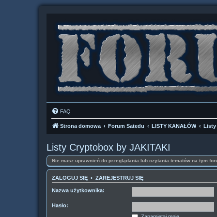
FAQ
Strona domowa
Forum Satedu
LISTY KANAŁÓW
List
Listy Cryptobox by JAKITAKI
Nie masz uprawnień do przeglądania lub czytania tematów na tym for
ZALOGUJ SIĘ
•
ZAREJESTRUJ SIĘ
Nazwa użytkownika:
Hasło:
Zapamiętaj mnie