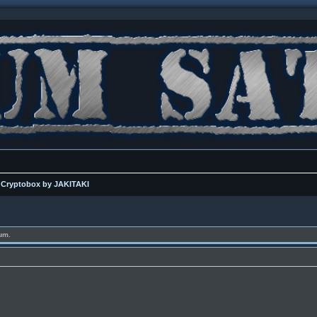
y Cryptobox by JAKITAKI
um.