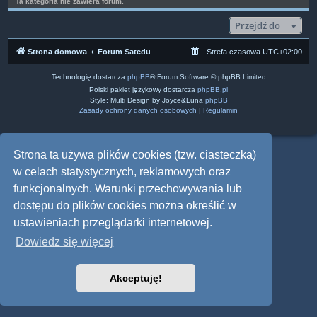
Ta kategoria nie zawiera forum.
Przejdź do
Strona domowa
Forum Satedu
Strefa czasowa
UTC+02:00
Technologię dostarcza
phpBB
® Forum Software © phpBB Limited
Polski pakiet językowy dostarcza
phpBB.pl
Style: Multi Design by Joyce&Luna
phpBB
Zasady ochrony danych osobowych
|
Regulamin
Strona ta używa plików cookies (tzw. ciasteczka)
w celach statystycznych, reklamowych oraz
funkcjonalnych. Warunki przechowywania lub
dostępu do plików cookies można określić w
ustawieniach przeglądarki internetowej.
Dowiedz się więcej
Akceptuję!