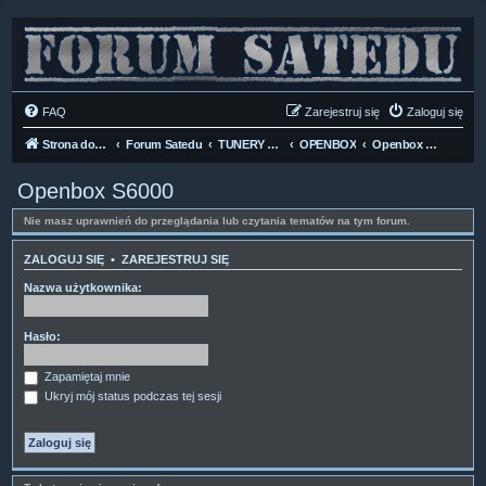
FAQ
Zarejestruj się
Zaloguj się
Strona domowa
Forum Satedu
TUNERY SAT HD-LINUX
OPENBOX
Openbox S6000
Openbox S6000
Nie masz uprawnień do przeglądania lub czytania tematów na tym forum.
ZALOGUJ SIĘ
•
ZAREJESTRUJ SIĘ
Nazwa użytkownika:
Hasło:
Zapamiętaj mnie
Ukryj mój status podczas tej sesji