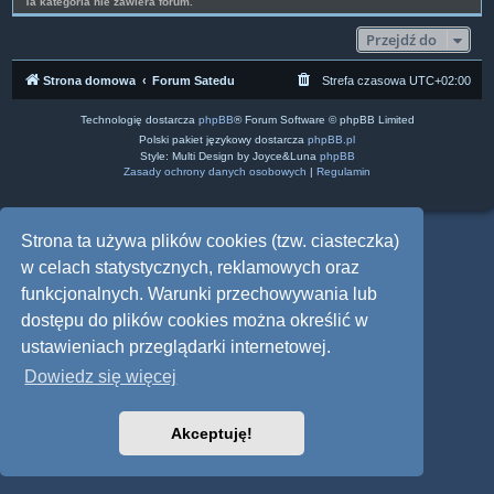
Ta kategoria nie zawiera forum.
Przejdź do
Strona domowa
Forum Satedu
Strefa czasowa
UTC+02:00
Technologię dostarcza
phpBB
® Forum Software © phpBB Limited
Polski pakiet językowy dostarcza
phpBB.pl
Style: Multi Design by Joyce&Luna
phpBB
Zasady ochrony danych osobowych
|
Regulamin
Strona ta używa plików cookies (tzw. ciasteczka)
w celach statystycznych, reklamowych oraz
funkcjonalnych. Warunki przechowywania lub
dostępu do plików cookies można określić w
ustawieniach przeglądarki internetowej.
Dowiedz się więcej
Akceptuję!