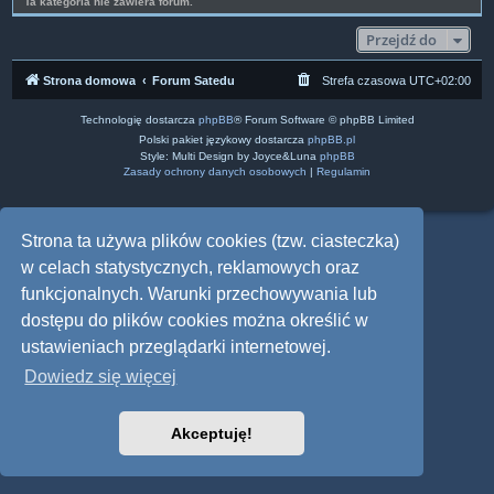
Ta kategoria nie zawiera forum.
Przejdź do
Strona domowa
Forum Satedu
Strefa czasowa
UTC+02:00
Technologię dostarcza
phpBB
® Forum Software © phpBB Limited
Polski pakiet językowy dostarcza
phpBB.pl
Style: Multi Design by Joyce&Luna
phpBB
Zasady ochrony danych osobowych
|
Regulamin
Strona ta używa plików cookies (tzw. ciasteczka)
w celach statystycznych, reklamowych oraz
funkcjonalnych. Warunki przechowywania lub
dostępu do plików cookies można określić w
ustawieniach przeglądarki internetowej.
Dowiedz się więcej
Akceptuję!