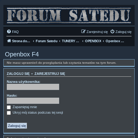
FAQ
Zarejestruj się
Zaloguj się
Strona domowa
Forum Satedu
TUNERY SAT HD-LINUX
OPENBOX
Openbox F4
Openbox F4
Nie masz uprawnień do przeglądania lub czytania tematów na tym forum.
ZALOGUJ SIĘ
•
ZAREJESTRUJ SIĘ
Nazwa użytkownika:
Hasło:
Zapamiętaj mnie
Ukryj mój status podczas tej sesji