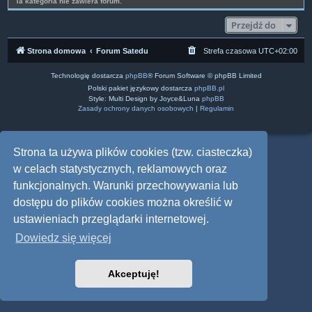
Ta kategoria nie zawiera forum.
Przejdź do
Strona domowa
Forum Satedu
Strefa czasowa
UTC+02:00
Technologię dostarcza
phpBB
® Forum Software © phpBB Limited
Polski pakiet językowy dostarcza
phpBB.pl
Style: Multi Design by Joyce&Luna
phpBB
Zasady ochrony danych osobowych
|
Regulamin
Strona ta używa plików cookies (tzw. ciasteczka)
w celach statystycznych, reklamowych oraz
funkcjonalnych. Warunki przechowywania lub
dostępu do plików cookies można określić w
ustawieniach przeglądarki internetowej.
Dowiedz się więcej
Akceptuję!