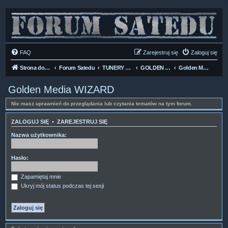
FAQ
Zarejestruj się
Zaloguj się
Strona domowa
Forum Satedu
TUNERY SAT HD-LINUX
GOLDEN MEDIA
Golden Media WIZARD
Golden Media WIZARD
Nie masz uprawnień do przeglądania lub czytania tematów na tym forum.
ZALOGUJ SIĘ
•
ZAREJESTRUJ SIĘ
Nazwa użytkownika:
Hasło:
Zapamiętaj mnie
Ukryj mój status podczas tej sesji