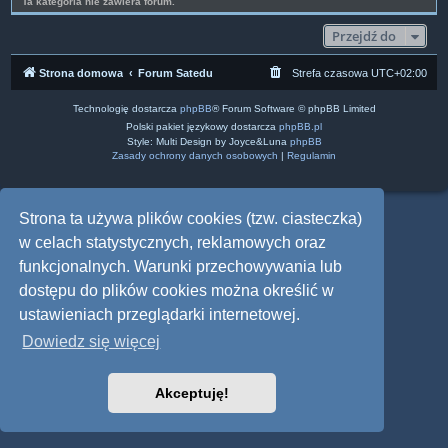
Ta kategoria nie zawiera forum.
Przejdź do
Strona domowa
Forum Satedu
Strefa czasowa
UTC+02:00
Technologię dostarcza
phpBB
® Forum Software © phpBB Limited
Polski pakiet językowy dostarcza
phpBB.pl
Style: Multi Design by Joyce&Luna
phpBB
Zasady ochrony danych osobowych
|
Regulamin
Strona ta używa plików cookies (tzw. ciasteczka)
w celach statystycznych, reklamowych oraz
funkcjonalnych. Warunki przechowywania lub
dostępu do plików cookies można określić w
ustawieniach przeglądarki internetowej.
Dowiedz się więcej
Akceptuję!